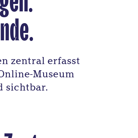
ngen.
lnde.
 zentral erfasst
s Online-Museum
d sichtbar.