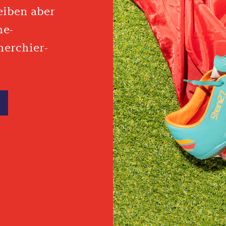
leiben aber
ne-
herchier-